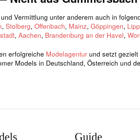
g und Vermittlung unter anderem auch in folge
n
,
Stolberg
,
Offenbach
,
Mainz
,
Göppingen
,
Lipp
tstadt
,
Aachen
,
Brandenburg an der Havel
,
Wo
ren erfolgreiche
Modelagentur
und setzt geziel
mer Models in Deutschland, Österreich und de
delagentur und Casting in 
bietet Casting für Newcomer, People und Models aus Deutschla
rofessionelle Fotografen und Stylisten vielfältige Models au
 Auftraggeber erfahrene männliche und weibliche Models, New F
und Schauspieler.
dels
Guide