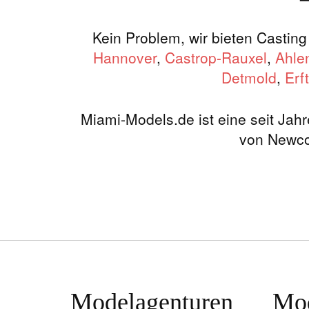
Kein Problem, wir bieten Castin
Hannover
,
Castrop-Rauxel
,
Ahle
Detmold
,
Erf
Miami-Models.de ist eine seit Jah
von Newco
Premium Mo
Die Premium Modelagentur Miami-Models.de 
bekannten Fashion Labels und Werbeagenturen, p
In der umfangreichen Modelkartei finden unsere
Modelagenturen
Mo