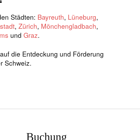
nden Städten:
Bayreuth
,
Lüneburg
,
stadt
,
Zürich
,
Mönchengladbach
,
rms
und
Graz
.
t auf die Entdeckung und Förderung
r Schweiz.
Deutschland
nd, Österreich und der Schweiz. Wir bieten
s ganz Deutschland, Österreich und der Schweiz.
aces, Newcomer, Best Ager, Plus Size, Statisten
Buchung