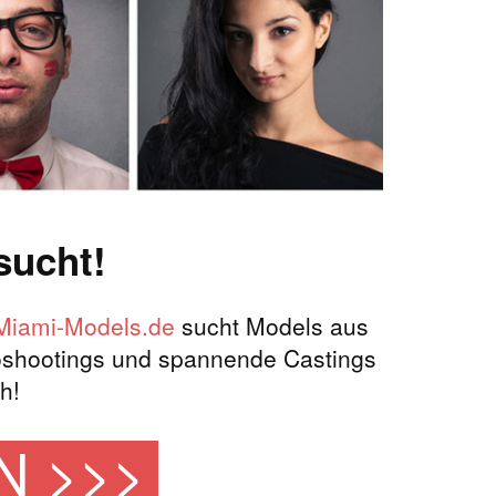
ucht!
Miami-Models.de
sucht Models aus
oshootings und spannende Castings
h!
N >>>