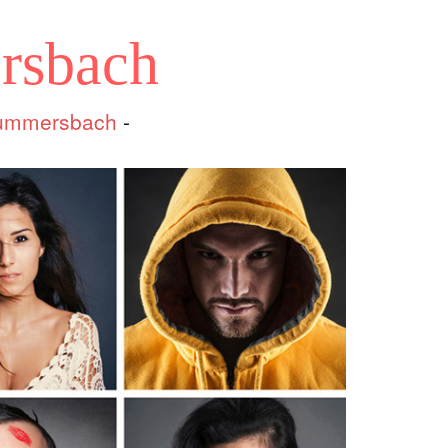
rsbach
ummersbach
-