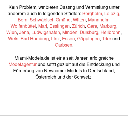
Kein Problem, wir bieten Casting und Vermittlung unter
anderem auch in folgenden Städten:
Bergheim
,
Leipzig
,
Bern
,
Schwäbisch Gmünd
,
Witten
,
Mannheim
,
Wolfenbüttel
,
Marl
,
Esslingen
,
Zürich
,
Gera
,
Marburg
,
Wien
,
Jena
,
Ludwigshafen
,
Minden
,
Duisburg
,
Heilbronn
,
Wels
,
Bad Homburg
,
Linz
,
Essen
,
Göppingen
,
Trier
und
Garbsen
.
Miami-Models.de ist eine seit Jahren erfolgreiche
Modelagentur
und setzt gezielt auf die Entdeckung und
Förderung von Newcomer Models in Deutschland,
Österreich und der Schweiz.
Premium Modelagentur
und Casting in
Deutschland