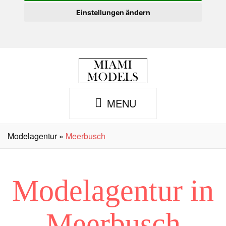
Einstellungen ändern
MENU
Toggle
navigation
Modelagentur
»
Meerbusch
Modelagentur in
Meerbusch