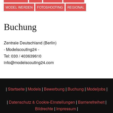
Tattoo, Bikini, Lingerie, Dessous, Teilakt, Akt und Erotik.
Ebenso führen wir Senior und Best Ager Models, Curvy
MODEL WERDEN
FOTOSHOOTING
REGIONAL
und Plus Size Models, Fitness Models, Kinder, Babys,
Frauen, Männer und Teenager. Gelistet werden auch
Buchung
spezielle Body Part Models wie Zahnmodels, Fußmodels
und Handmodels.
Zentrale Deutschland (Berlin)
Für bekannte Auftraggeber sucht die Modelagentur Miami-
- Modelscouting24 -
Models.de frische Models für die umfassende Modelkartei.
Tel: 030 / 403639610
Wir unterstützen männliche und weibliche Models häufig
info@modelscouting24.com
mit professionellen Fotoshootings und bieten interessante
Casting Termine und Modeljobs.
Aachen:
Modelagentur Aachen
|
Startseite
|
Models
|
Bewerbung
|
Buchung
|
Modeljobs
|
Augsburg:
Modelagentur Augsburg
Berlin:
Modelagentur Berlin
|
Datenschutz & Cookie-Einstellungen
|
Barrierefreiheit
|
Bielefeld:
Modelagentur Bielefeld
Bildrechte
|
Impressum
|
Bochum:
Modelagentur Bochum