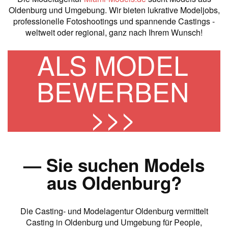
Oldenburg und Umgebung. Wir bieten lukrative Modeljobs,
professionelle Fotoshootings und spannende Castings -
weltweit oder regional, ganz nach Ihrem Wunsch!
ALS MODEL
BEWERBEN
>>>
— Sie suchen Models
aus Oldenburg?
Die Casting- und Modelagentur Oldenburg vermittelt
Casting in Oldenburg und Umgebung für People,