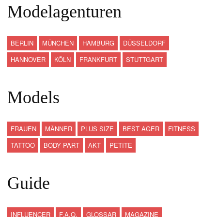
Die Premium Modelagentur Miami-Models.de bietet
Modelagenturen
Casting für Newcomer, People und Models aus
Deutschland, Österreich und der Schweiz. Wir bieten
bekannten Fashion Labels und Werbeagenturen,
BERLIN
MÜNCHEN
HAMBURG
DÜSSELDORF
professionelle Fotografen und Stylisten vielfältige Models
HANNOVER
KÖLN
FRANKFURT
STUTTGART
aus ganz Deutschland, Österreich und der Schweiz. In der
umfangreichen Modelkartei finden unsere Auftraggeber
erfahrene männliche und weibliche Models, New Faces,
Models
Newcomer, Best Ager, Plus Size, Statisten und
Schauspieler.
FRAUEN
MÄNNER
PLUS SIZE
BEST AGER
FITNESS
Sie möchten Ihre Modelkarriere erfolgreich starten? Wir
TATTOO
BODY PART
AKT
PETITE
bieten zahlreiche Castings, Modeljobs und Fotoshootings
in ganz Deutschland und Europa. Sie suchen möchten
Guide
einen Casting Termin veröffentlichen oder suchen Sie ein
spezielles Model? Unser Modelpool umfasst u.a. folgende
Sedcards: Commercial, Fashion, Beauty, Laufsteg, Portrait,
INFLUENCER
F.A.Q.
GLOSSAR
MAGAZINE